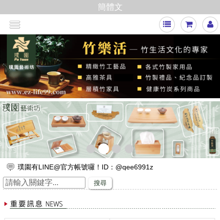
簡體文
<
>
璞園有LINE@官方帳號囉！ID：@qee6991z
放假出遊，來竹山璞園享受一趟竹與木化石的自然之旅吧！
搜尋
竹子的專家，有任何與竹相關的問題歡迎找璞園！
【舒浮沙發】隆重登場
璞園竹醋液通過SGS抗菌、無重金屬殘留的檢測٩(๑❛ᴗ❛๑)۶
想要一直賺嗎？快來璞園選購100cm的一直炭，讓您一直一直賺