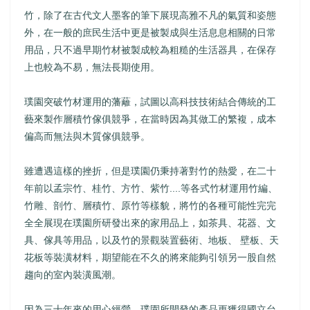
竹，除了在古代文人墨客的筆下展現高雅不凡的氣質和姿態
外，在一般的庶民生活中更是被製成與生活息息相關的日常
用品，只不過早期竹材被製成較為粗糙的生活器具，在保存
上也較為不易，無法長期使用。
璞園突破竹材運用的藩蘺，試圖以高科技技術結合傳統的工
藝來製作層積竹傢俱競爭，在當時因為其做工的繁複，成本
偏高而無法與木質傢俱競爭。
雖遭遇這樣的挫折，但是璞園仍秉持著對竹的熱愛，在二十
年前以孟宗竹、桂竹、方竹、紫竹....等各式竹材運用竹編、
竹雕、剖竹、層積竹、原竹等樣貌，將竹的各種可能性完完
全全展現在璞園所研發出來的家用品上，如茶具、花器、文
具、傢具等用品，以及竹的景觀裝置藝術、地板、 壁板、天
花板等裝潢材料，期望能在不久的將來能夠引領另一股自然
趨向的室內裝潢風潮。
因為三十年來的用心經營，璞園所開發的產品更獲得國立台