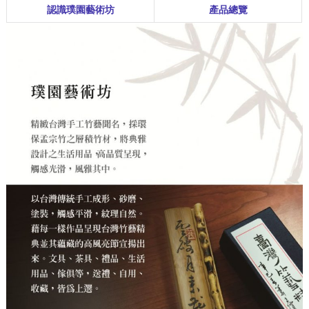
認識璞園藝術坊
產品總覽
哦！