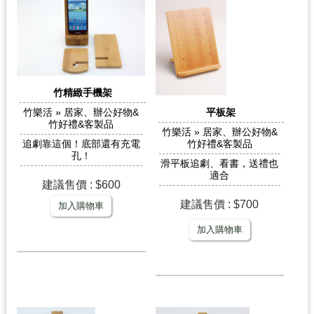
竹精緻手機架
竹樂活 » 居家、辦公好物&
平板架
竹好禮&客製品
竹樂活 » 居家、辦公好物&
追劇靠這個！底部還有充電
竹好禮&客製品
孔！
滑平板追劇、看書，送禮也
適合
建議售價 : $600
建議售價 : $700
加入購物車
加入購物車