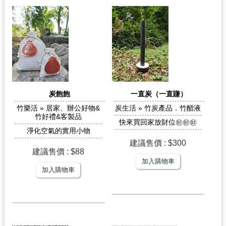
炭飽飽
一直炭（一直賺）
竹樂活 » 居家、辦公好物&
炭生活 » 竹炭產品．竹醋液
竹好禮&客製品
快來買回家放財位㊖㊖㊖
淨化空氣的實用小物
建議售價 : $300
建議售價 : $88
加入購物車
加入購物車