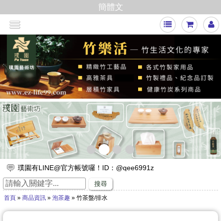
簡體文
<
>
璞園有LINE@官方帳號囉！ID：@qee6991z
放假出遊，來竹山璞園享受一趟竹與木化石的自然之旅吧！
搜尋
竹子的專家，有任何與竹相關的問題歡迎找璞園！
首頁
»
商品資訊
»
泡茶趣
» 竹茶盤/排水
【舒浮沙發】隆重登場
璞園竹醋液通過SGS抗菌、無重金屬殘留的檢測٩(๑❛ᴗ❛๑)۶
想要一直賺嗎？快來璞園選購100cm的一直炭，讓您一直一直賺