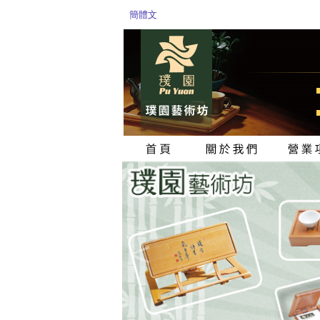
簡體文
<