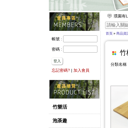
璞園有L
放假出
竹子的
首頁
»
商品資
【舒浮
帳號 :
想要一
密碼 :
竹
登入
分類名
忘記密碼?
|
加入會員
竹樂活
泡茶趣