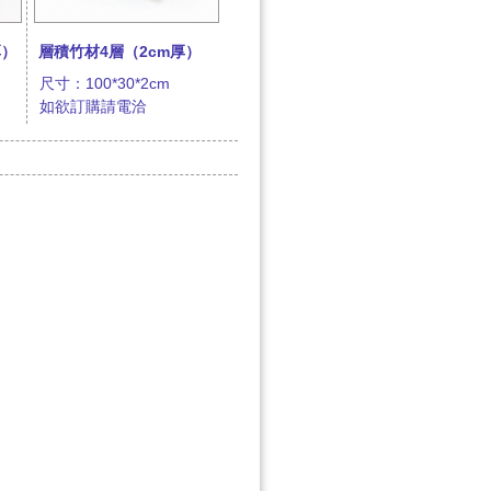
厚）
層積竹材4層（2cm厚）
尺寸：100*30*2cm
如欲訂購請電洽