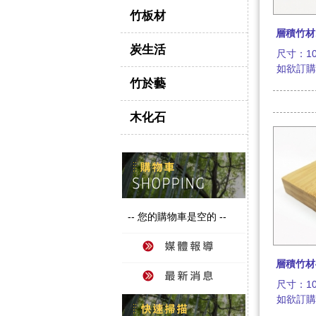
竹板材
層積竹材
炭生活
尺寸：100
如欲訂
竹於藝
木化石
-- 您的購物車是空的 --
層積竹材
尺寸：100
如欲訂