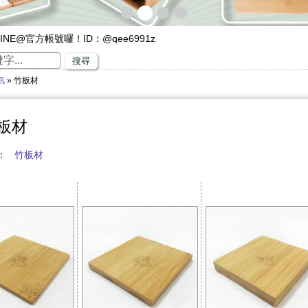
INE@官方帳號囉！ID：@qee6991z
遊，來竹山璞園享受一趟竹與木化石的自然之旅吧！
搜尋
專家，有任何與竹相關的問題歡迎找璞園！
訊
» 竹板材
沙發】隆重登場
璞園竹醋液通過SGS抗菌、無重金屬殘留的檢測٩(๑❛ᴗ❛๑)۶
直賺嗎？快來璞園選購100cm的一直炭，讓您一直一直賺哦！
板材
稱：
竹板材