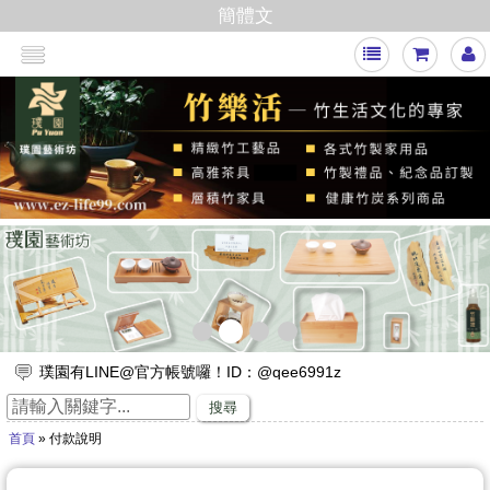
簡體文
<
>
璞園有LINE@官方帳號囉！ID：@qee6991z
放假出遊，來竹山璞園享受一趟竹與木化石的自然之旅吧！
搜尋
竹子的專家，有任何與竹相關的問題歡迎找璞園！
首頁
» 付款說明
【舒浮沙發】隆重登場
璞園竹醋液通過SGS抗菌、無重金屬殘留的檢測٩(๑❛ᴗ❛๑)۶
想要一直賺嗎？快來璞園選購100cm的一直炭，讓您一直一直賺