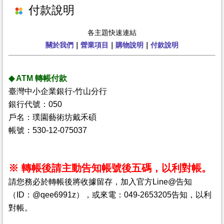
付款說明
哦！
各主題快速連結
關於我們
｜
營業項目
｜
購物說明
｜
付款說明
◆ ATM 轉帳付款
臺灣中小企業銀行-竹山分行
銀行代號：050
戶名：璞園藝術坊戴禾碩
帳號：530-12-075037
※ 轉帳後請主動告知帳號後五碼，以利對帳。
請您務必於轉帳後將收據留存，加入官方Line@告知
（ID：@qee6991z），或來電：049-2653205告知，以利
對帳。