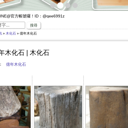
INE@官方帳號囉！ID：@qee6991z
遊，來竹山璞園享受一趟竹與木化石的自然之旅吧！
搜尋
專家，有任何與竹相關的問題歡迎找璞園！
訊
»
木化石
» 億年木化石
沙發】隆重登場
璞園竹醋液通過SGS抗菌、無重金屬殘留的檢測٩(๑❛ᴗ❛๑)۶
直賺嗎？快來璞園選購100cm的一直炭，讓您一直一直賺哦！
年木化石 | 木化石
稱：
億年木化石