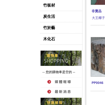
竹板材
非賣品
炭生活
大王椰
竹於藝
木化石
-- 您的購物車是空的 --
PP0046