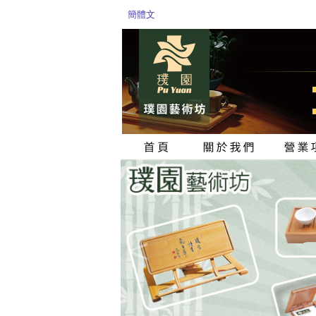
簡體文
<