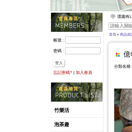
璞園有L
放假出
竹子的
首頁
»
商品資
【舒浮
帳號 :
想要一
密碼 :
億
登入
分類名
忘記密碼?
|
加入會員
竹樂活
泡茶趣