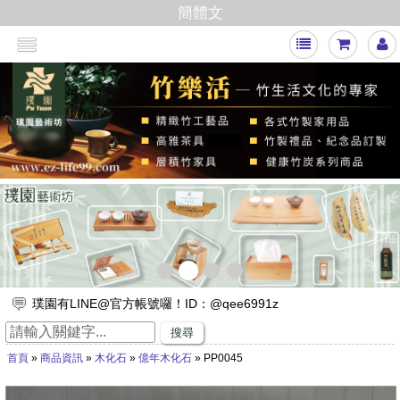
簡體文
<
>
璞園有LINE@官方帳號囉！ID：@qee6991z
放假出遊，來竹山璞園享受一趟竹與木化石的自然之旅吧！
搜尋
竹子的專家，有任何與竹相關的問題歡迎找璞園！
首頁
»
商品資訊
»
木化石
»
億年木化石
» PP0045
【舒浮沙發】隆重登場
璞園竹醋液通過SGS抗菌、無重金屬殘留的檢測٩(๑❛ᴗ❛๑)۶
想要一直賺嗎？快來璞園選購100cm的一直炭，讓您一直一直賺