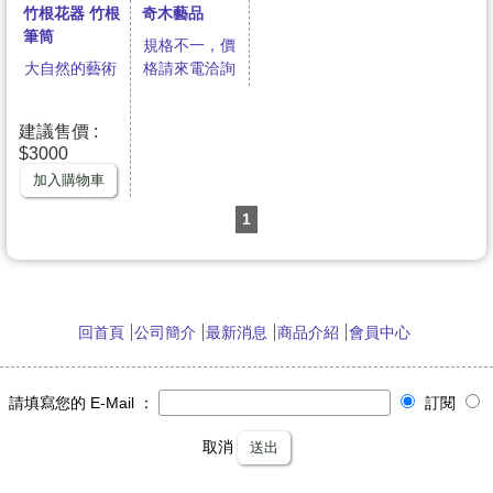
奇木藝品
竹根花器 竹根
筆筒
規格不一，價
格請來電洽詢
大自然的藝術
建議售價 :
$3000
加入購物車
1
回首頁
公司簡介
最新消息
商品介紹
會員中心
請填寫您的 E-Mail ：
訂閱
取消
送出