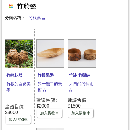
竹於藝
哦！
分類名稱：
竹根藝品
竹根果盤
竹缽 竹鬚缽
竹根花器
獨一無二的藝
大自然的藝術
竹根的自然美
術品
品
學
建議售價 :
建議售價 :
$2000
$1500
建議售價 :
$8000
加入購物車
加入購物車
加入購物車