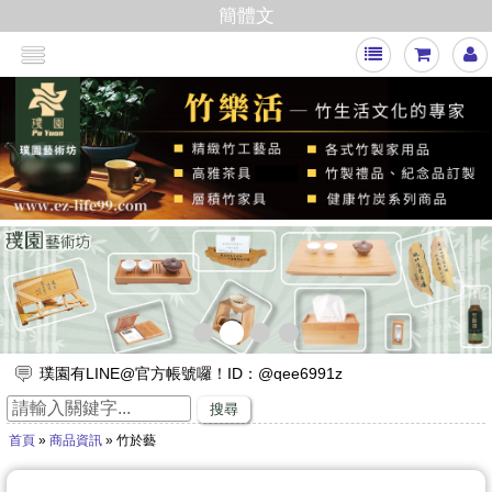
簡體文
<
>
璞園有LINE@官方帳號囉！ID：@qee6991z
放假出遊，來竹山璞園享受一趟竹與木化石的自然之旅吧！
搜尋
竹子的專家，有任何與竹相關的問題歡迎找璞園！
首頁
»
商品資訊
» 竹於藝
【舒浮沙發】隆重登場
璞園竹醋液通過SGS抗菌、無重金屬殘留的檢測٩(๑❛ᴗ❛๑)۶
想要一直賺嗎？快來璞園選購100cm的一直炭，讓您一直一直賺