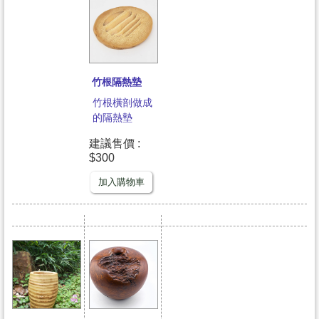
竹根隔熱墊
竹根橫剖做成
的隔熱墊
建議售價 :
$300
加入購物車