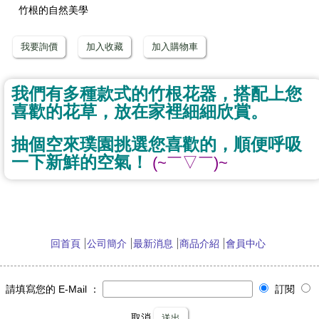
竹根的自然美學
我要詢價
加入收藏
加入購物車
我們有多種款式的竹根花器，搭配上您
喜歡的花草，放在家裡細細欣賞。
抽個空來璞園挑選您喜歡的，順便呼吸
一下新鮮的空氣！
(~￣▽￣)~
回首頁
公司簡介
最新消息
商品介紹
會員中心
請填寫您的 E-Mail ：
訂閱
取消
送出