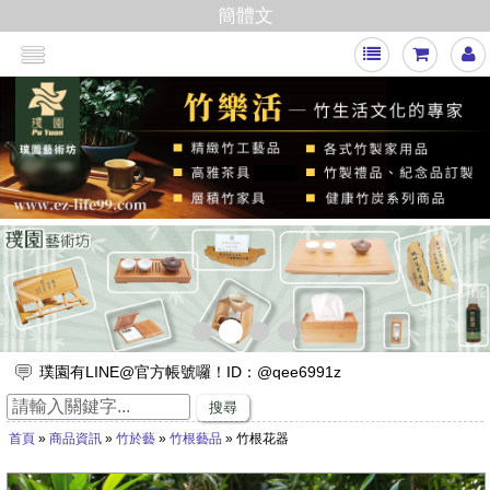
簡體文
<
>
璞園有LINE@官方帳號囉！ID：@qee6991z
放假出遊，來竹山璞園享受一趟竹與木化石的自然之旅吧！
搜尋
竹子的專家，有任何與竹相關的問題歡迎找璞園！
首頁
»
商品資訊
»
竹於藝
»
竹根藝品
» 竹根花器
【舒浮沙發】隆重登場
璞園竹醋液通過SGS抗菌、無重金屬殘留的檢測٩(๑❛ᴗ❛๑)۶
想要一直賺嗎？快來璞園選購100cm的一直炭，讓您一直一直賺