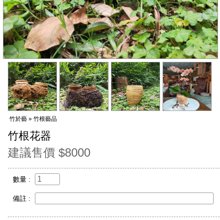
竹於藝 » 竹根藝品
竹根花器
建議售價 $8000
數量 :
備註 :