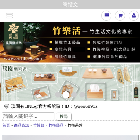
簡體文
<
>
璞園有LINE@官方帳號囉！ID：@qee6991z
放假出遊，來竹山璞園享受一趟竹與木化石的自然之旅吧！
搜尋
竹子的專家，有任何與竹相關的問題歡迎找璞園！
首頁
»
商品資訊
»
竹於藝
»
竹根藝品
» 竹根果盤
【舒浮沙發】隆重登場
璞園竹醋液通過SGS抗菌、無重金屬殘留的檢測٩(๑❛ᴗ❛๑)۶
想要一直賺嗎？快來璞園選購100cm的一直炭，讓您一直一直賺