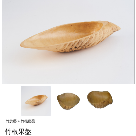
哦！
竹於藝 » 竹根藝品
竹根果盤