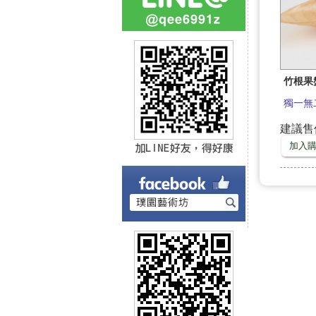
竹根果
獨一無
建議售價 
加入