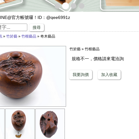
INE@官方帳號囉！ID：@qee6991z
遊，來竹山璞園享受一趟竹與木化石的自然之旅吧！
搜尋
專家，有任何與竹相關的問題歡迎找璞園！
訊
»
竹於藝
»
竹根藝品
» 奇木藝品
沙發】隆重登場
璞園竹醋液通過SGS抗菌、無重金屬殘留的檢測٩(๑❛ᴗ❛๑)۶
竹於藝 » 竹根藝品
直賺嗎？快來璞園選購100cm的一直炭，讓您一直一直賺哦！
規格不一，價格請來電洽詢
我要詢價
加入收藏