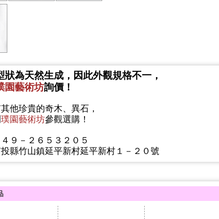
型狀
為天然生成，因此外觀規格不一，
璞園藝術坊
詢價！
有其他珍貴的奇木、異石，
到
璞園藝術坊
參觀選購！
０４９－２６５３２０５
南投縣竹山鎮延平新村延平新村１－２０號
品