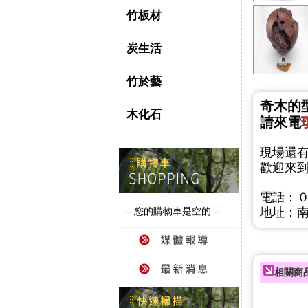
竹板材
炭生活
竹於藝
奇木
的
木化石
請來電
現場還
歡迎來
電話：
地址：
-- 您的購物車是空的 --
相關商