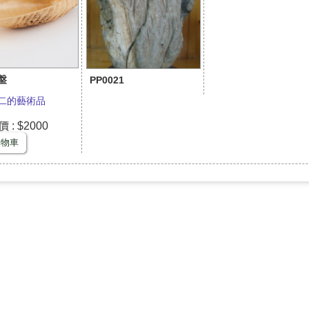
盤
PP0021
二的藝術品
: $2000
購物車