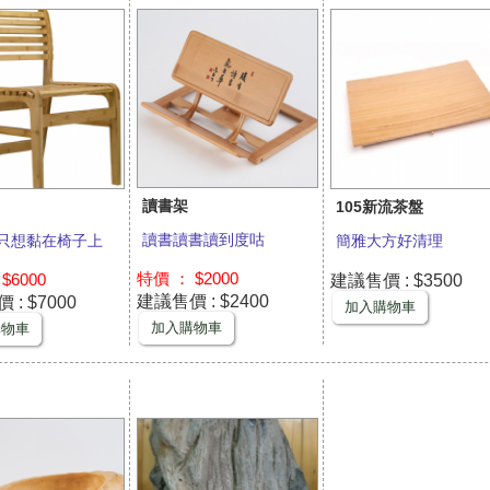
讀書架
105新流茶盤
讀書讀書讀到度咕
只想黏在椅子上
簡雅大方好清理
特價 ： $2000
 $6000
建議售價 : $3500
建議售價 : $2400
: $7000
加入購物車
加入購物車
購物車