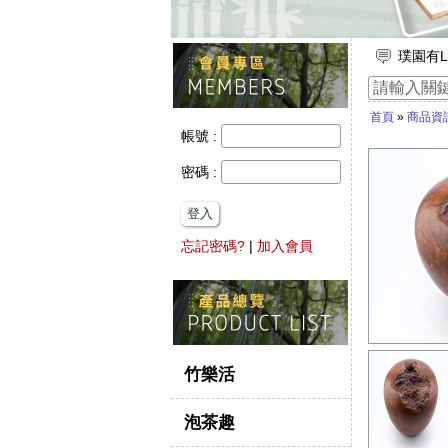
璞園有L
放假出
竹子的
首頁
»
商品資
【舒浮
帳號 :
想要一
密碼 :
登入
忘記密碼?
|
加入會員
竹樂活
泡茶趣