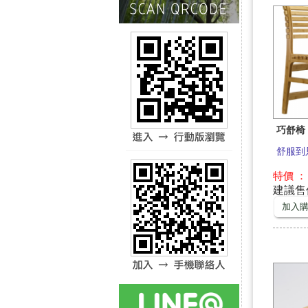
巧舒椅
舒服到
特價 ：
建議售價 
加入