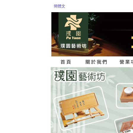
簡體文
<