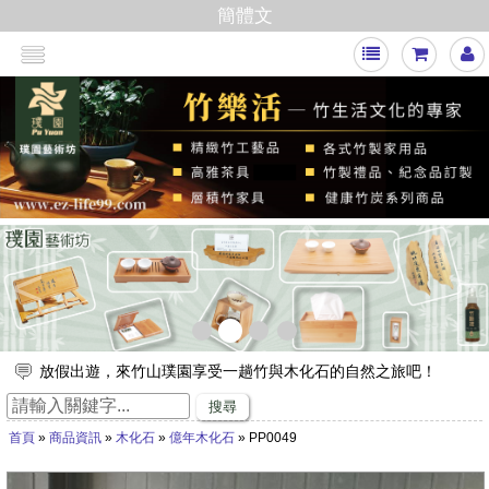
簡體文
<
>
放假出遊，來竹山璞園享受一趟竹與木化石的自然之旅吧！
竹子的專家，有任何與竹相關的問題歡迎找璞園！
搜尋
【舒浮沙發】隆重登場
首頁
»
商品資訊
»
木化石
»
億年木化石
» PP0049
璞園竹醋液通過SGS抗菌、無重金屬殘留的檢測٩(๑❛ᴗ❛๑)۶
想要一直賺嗎？快來璞園選購100cm的一直炭，讓您一直一直賺
哦！