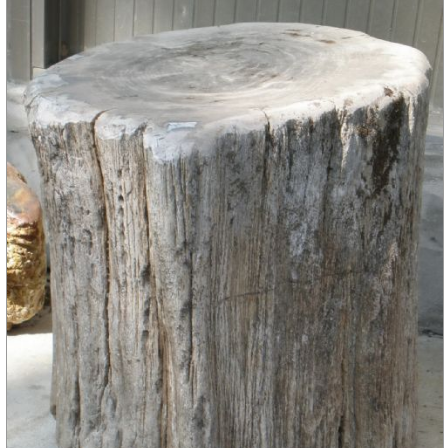
璞園有LINE@官方帳號囉！ID：@qee6991z