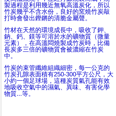
製過程是利用幾近無氧高溫炭化，所以
竹炭幾乎不含水份，良好的窯燒竹炭敲
打時會發出鏗鏘的清脆金屬聲。
竹材在天然的環境成長中，吸收了鉀、
鈉、鈣、鎂等可溶於水的礦物質（微量
元素），在高溫悶燒製成竹炭時，比備
長炭多三倍的礦物質會被濃縮在竹炭
中。
竹炭的束管纖維組織細密，每一公克的
竹炭孔隙表面積有250-300平方公尺，大
小約一個足球場，這種炭質氣孔能有效
地吸收空氣中的濕氣、異味、有害化學
物質...等。