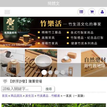
簡體文
>
【舒浮沙發】隆重登場
璞園竹醋液通過SGS抗菌、無重金屬殘留的檢測٩(๑❛ᴗ❛๑)۶
搜尋
想要一直賺嗎？快來璞園選購100cm的一直炭，讓您一直一直賺
首頁
»
商品資訊
»
炭生活
»
竹炭產品．竹醋液
» 一直炭（一直賺）
哦！
璞園有LINE@官方帳號囉！ID：@qee6991z
放假出遊，來竹山璞園享受一趟竹與木化石的自然之旅吧！