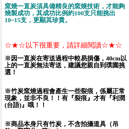
窯燒一直炭
須具備精良的窯燒技術，才能夠
燒製成功，其成功比例約100支只能挑出
10~15支，更顯其珍貴。
☆★☆以下很重要，請詳細閱讀☆★☆
※因一直炭在寄送過程中較易損傷，40cm以
上的一直炭無法寄送，建議您親自到璞園挑
選！
※竹炭窯燒過程會產生一些裂痕，係屬正常
現象，並非不良！！有『裂痕』才有『利潤
(台語)』哦！！
※商品本身只有竹炭，不含拍攝道具（吊