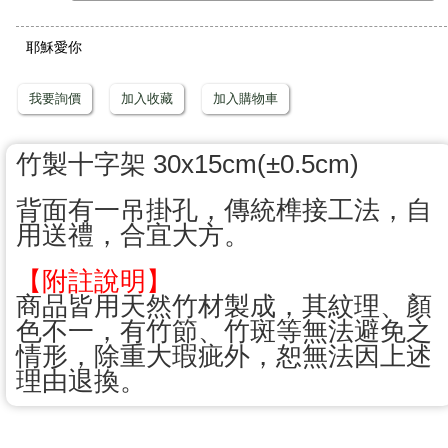
耶穌愛你
我要詢價
加入收藏
加入購物車
竹製十字架 30x15cm(±0.5cm)
背面有一吊掛孔，傳統榫接工法，自
用送禮，合宜大方。
【附註說明】
商品皆用天然竹材製成，其紋理、顏
色不一，有竹節、竹斑等無法避免之
情形，除重大瑕疵外，恕無法因上述
理由退換。