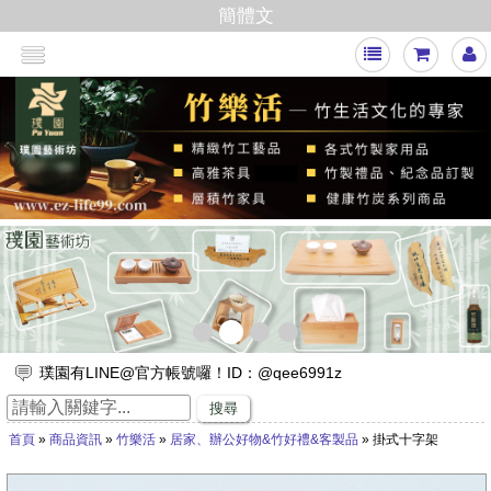
簡體文
<
>
璞園有LINE@官方帳號囉！ID：@qee6991z
放假出遊，來竹山璞園享受一趟竹與木化石的自然之旅吧！
搜尋
竹子的專家，有任何與竹相關的問題歡迎找璞園！
首頁
»
商品資訊
»
竹樂活
»
居家、辦公好物&竹好禮&客製品
» 掛式十字架
【舒浮沙發】隆重登場
璞園竹醋液通過SGS抗菌、無重金屬殘留的檢測٩(๑❛ᴗ❛๑)۶
想要一直賺嗎？快來璞園選購100cm的一直炭，讓您一直一直賺