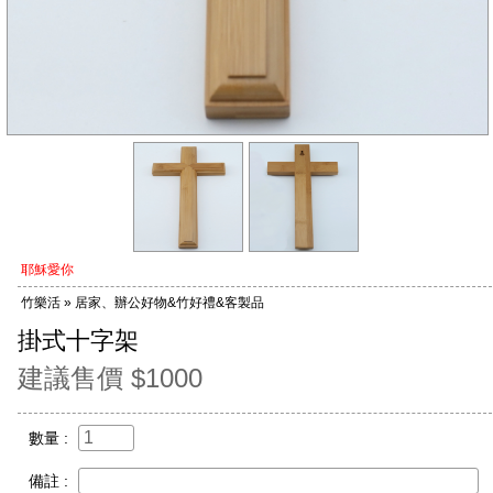
耶穌愛你
竹樂活 » 居家、辦公好物&竹好禮&客製品
掛式十字架
建議售價 $1000
數量 :
備註 :