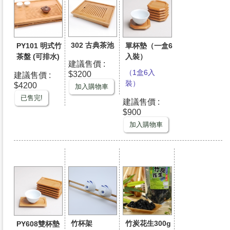
302 古典茶池
PY101 明式竹
單杯墊（一盒6
茶盤 (可排水)
入裝）
建議售價 :
（1盒6入
$3200
建議售價 :
裝）
$4200
加入購物車
已售完!
建議售價 :
$900
加入購物車
竹杯架
竹炭花生300g
PY608雙杯墊