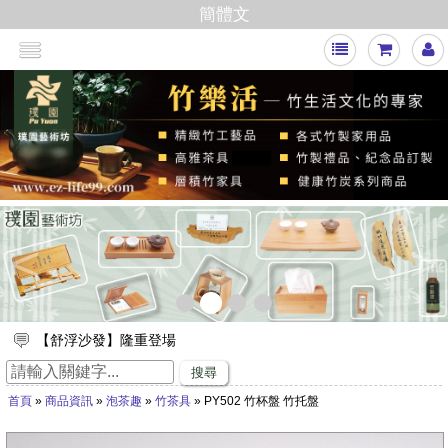
簡體文
<
>
【舒浮沙發】隆重登場
璞園竹醋液通過SGS抗菌、無重金屬殘留的檢測٩(๑❛ᴗ❛๑)۶
搜尋
想要一直賺嗎？快來璞園選購100cm的一直炭，讓您一直一直賺
首頁
»
商品資訊
»
泡茶趣
»
竹茶具
» PY502 竹杯盤 竹托盤
哦！
璞園有LINE@官方帳號囉！ID：@qee6991z
放假出遊，來竹山璞園享受一趟竹與木化石的自然之旅吧！