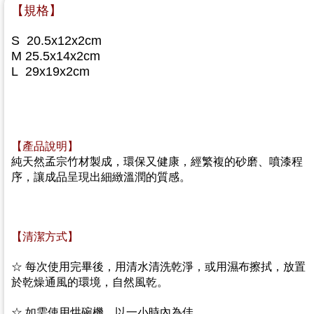
【規格】
S 20.5x12x2cm
M 25.5x14x2cm
L 29x19x2cm
【產品說明】
純天然孟宗竹材製成，環保又健康，經繁複的砂磨、噴漆程
序，讓成品呈現出細緻溫潤的質感。
【清潔方式】
☆
每次使用完畢後，用清水清洗乾淨，或用濕布擦拭，
放置
於乾燥通風的環境，自然風乾。
☆
如需使用烘碗機，以一小時內為佳。