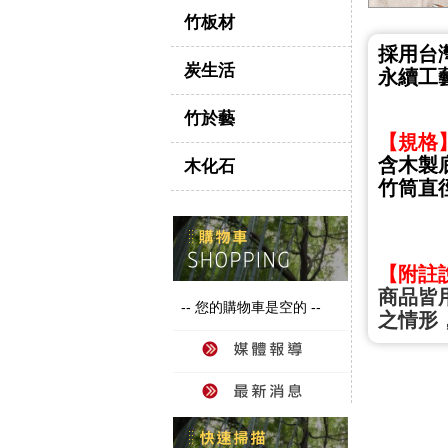
竹板材
採用台
炭生活
永續工
竹於藝
【規格
含木製底
木化石
竹筒直徑
【附註
商品皆
-- 您的購物車是空的 --
之情形