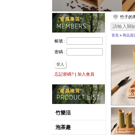
竹子的
【舒浮
首頁
»
商品資
想要一
帳號 :
璞園有L
放假出
密碼 :
登入
忘記密碼?
|
加入會員
竹樂活
泡茶趣