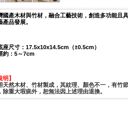
灣國產木材與竹材，融合工藝技術，創造多功能且
藝產品發展。
】
±
座尺寸：17.5x10x14.5cm（
0.5cm）
約：5～7cm
說明】
用天然木材、竹材製成，其紋理、顏色不一，有竹
，除重大瑕疵外，恕無法因上述理由退換。