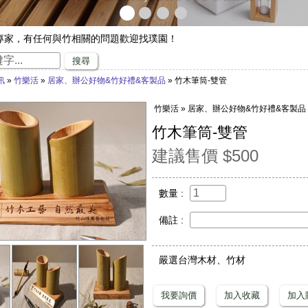
專家，有任何與竹相關的問題歡迎找璞園！
沙發】隆重登場
搜尋
璞園竹醋液通過SGS抗菌、無重金屬殘留的檢測٩(๑❛ᴗ❛๑)۶
訊
»
竹樂活
»
居家、辦公好物&竹好禮&客製品
» 竹木筆筒-雙管
直賺嗎？快來璞園選購100cm的一直炭，讓您一直一直賺哦！
INE@官方帳號囉！ID：@qee6991z
竹樂活 » 居家、辦公好物&竹好禮&客製品
遊，來竹山璞園享受一趟竹與木化石的自然之旅吧！
竹木筆筒-雙管
建議售價 $500
數量 :
備註 :
嚴選台灣木材、竹材
我要詢價
加入收藏
加入