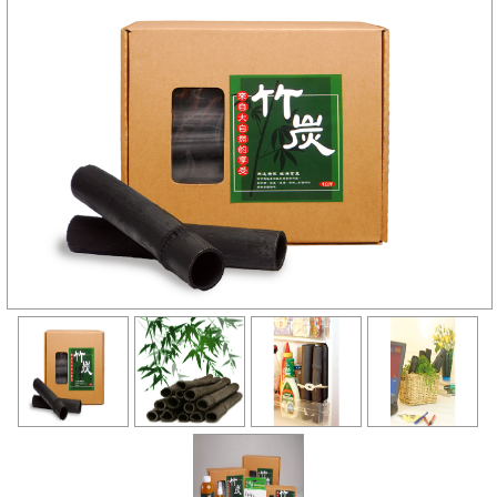
璞園有LINE@官方帳號囉！ID：@qee6991z