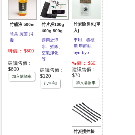
竹炭除臭包(單
竹醋液 500ml
竹片炭100g
入)
400g 800g
除臭.抗菌.消
車用、櫥櫃
毒
適用於淨
用 甲醛味
水、煮飯、
特價 ： $500
bye-bye
空氣淨化…
等
建議售價 :
特價 ： $60
$600
建議售價 :
建議售價 :
$70
$120
加入購物車
加入購物車
已售完!
竹炭攪拌棒