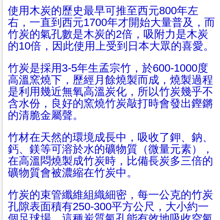
使用木炭的歷史最早可推至西元800年左
右，一直到西元1700年才開始大量普及，而
竹炭的氣孔數是木炭的2倍，吸附力是木炭
的10倍，因此使用上受到日本大眾的喜愛。
竹炭是採用3-5年生孟宗竹，於600-1000度
高溫窯燒下，歷經月餘燒製而成，燒製過程
是利用幾近無氧高溫炭化，所以竹炭幾乎不
含水份，良好的窯燒竹炭敲打時會發出鏗鏘
的清脆金屬聲。
竹材在天然的環境成長中，吸收了鉀、鈉、
鈣、鎂等可溶於水的礦物質（微量元素），
在高溫悶燒製成竹炭時，比備長炭多三倍的
礦物質會被濃縮在竹炭中。
竹炭的束管纖維組織細密，每一公克的竹炭
孔隙表面積有250-300平方公尺，大小約一
個足球場，這種炭質氣孔能有效地吸收空氣