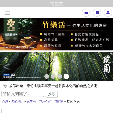
簡體文
<
放假出遊，來竹山璞園享受一趟竹與木化石的自然之旅吧！
竹子的專家，有任何與竹相關的問題歡迎找璞園！
搜尋
【舒浮沙發】隆重登場
首頁
»
商品資訊
»
炭生活
»
竹炭產品．竹醋液
» 竹炭-筒炭
璞園竹醋液通過SGS抗菌、無重金屬殘留的檢測٩(๑❛ᴗ❛๑)۶
想要一直賺嗎？快來璞園選購100cm的一直炭，讓您一直一直賺
哦！