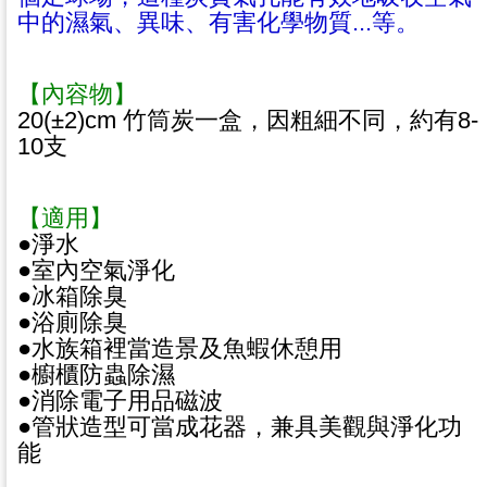
中的濕氣、異味、有害化學物質...等。
【內容物】
20(±2)cm 竹筒炭一盒，因粗細不同，約有8-
10支
【適用】
●淨水
●室內空氣淨化
●冰箱除臭
●浴廁除臭
●水族箱裡當造景及魚蝦休憩用
●櫥櫃防蟲除濕
●消除電子用品磁波
●管狀造型可當成花器，兼具美觀與淨化功
能