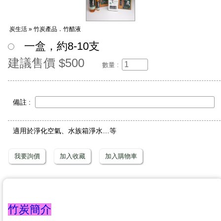
炭生活 » 竹炭產品．竹醋液
一盒，約8-10支
建議售價 $500
數量 :
備註 :
適用於淨化空氣、水族箱淨水…等
我要詢價
加入收藏
加入購物車
竹炭簡介