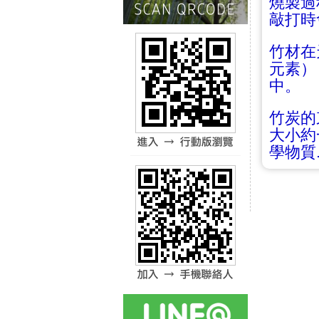
燒製過
敲打時
竹材在
元素）
中。
竹炭的
大小約
學物質.