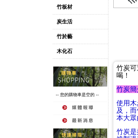
竹板材
炭生活
竹於藝
木化石
竹炭可
喝！
竹炭簡
-- 您的購物車是空的 --
使用木
及，而
本大眾
竹炭是