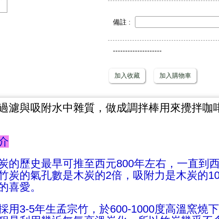
備註 :
--------------------
加入收藏
加入購物車
過濾與吸附水中雜質，做成調拌棒用來攪拌咖
介
炭的歷史最早可推至西元800年左右，一直到西
竹炭的氣孔數是木炭的2倍，吸附力是木炭的1
的喜愛。
採用3-5年生孟宗竹，於600-1000度高溫窯