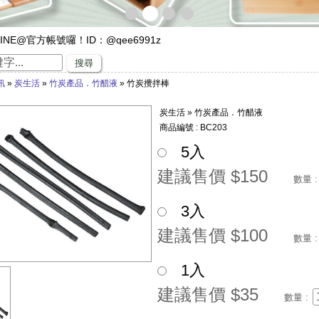
INE@官方帳號囉！ID：@qee6991z
遊，來竹山璞園享受一趟竹與木化石的自然之旅吧！
搜尋
專家，有任何與竹相關的問題歡迎找璞園！
訊
»
炭生活
»
竹炭產品．竹醋液
» 竹炭攪拌棒
沙發】隆重登場
璞園竹醋液通過SGS抗菌、無重金屬殘留的檢測٩(๑❛ᴗ❛๑)۶
炭生活 » 竹炭產品．竹醋液
直賺嗎？快來璞園選購100cm的一直炭，讓您一直一直賺哦！
商品編號 : BC203
5入
建議售價 $150
數量 :
3入
建議售價 $100
數量 :
1入
建議售價 $35
數量 :