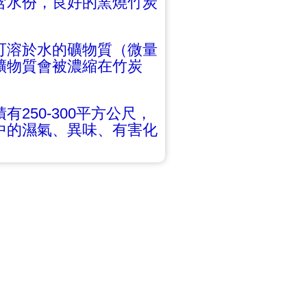
含水份，良好的窯燒竹炭
可溶於水的礦物質（微量
礦物質會被濃縮在竹炭
250-300平方公尺，
中的濕氣、異味、有害化