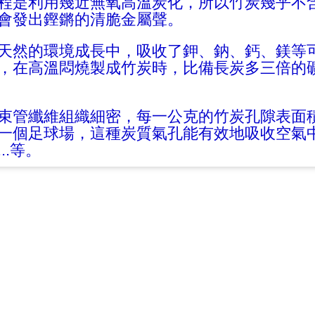
程是利用幾近無氧高溫炭化，所以竹炭幾乎不
會發出鏗鏘的清脆金屬聲。
天然的環境成長中，吸收了鉀、鈉、鈣、鎂等
，在高溫悶燒製成竹炭時，比備長炭多三倍的
束管纖維組織細密，每一公克的竹炭孔隙表面積有
一個足球場，這種炭質氣孔能有效地吸收空氣
..等。