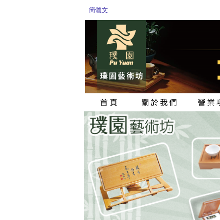
簡體文
<