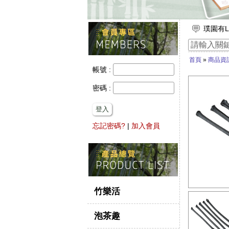
璞園有L
放假出
竹子的
首頁
»
商品資
【舒浮
帳號 :
想要一
密碼 :
登入
忘記密碼?
|
加入會員
竹樂活
泡茶趣