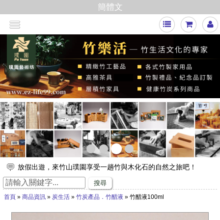
簡體文
<
>
放假出遊，來竹山璞園享受一趟竹與木化石的自然之旅吧！
竹子的專家，有任何與竹相關的問題歡迎找璞園！
搜尋
【舒浮沙發】隆重登場
首頁
»
商品資訊
»
炭生活
»
竹炭產品．竹醋液
» 竹醋液100ml
璞園竹醋液通過SGS抗菌、無重金屬殘留的檢測٩(๑❛ᴗ❛๑)۶
想要一直賺嗎？快來璞園選購100cm的一直炭，讓您一直一直賺
哦！