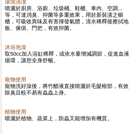
環境清潔
噴灑於廚房、浴廁、垃圾桶、鞋櫃、車內、空調...
等，可達消臭、抑菌等多重效果，用於新裝潢之櫥
櫃，可吸收異味及有害揮發氣體，清水稀釋後擦拭地
板、傢俱、門把，有效抑菌。
沐浴泡澡
取50cc加入浴缸稀釋，或依水量增減調節，促進血液
循環，讓您全身舒暢。
寵物使用
寵物洗好澡後，將竹醋液直接噴灑於毛髮根部，有效
除臭且較不易有蟲蟲上身。
植物使用
噴灑於植物、蔬菜上，防蟲又能增加有機質。