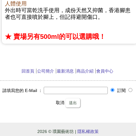
人體使用
外出時可當乾洗手使用，成份天然又抑菌，香港腳患
者也可直接噴於腳上，但記得避開傷口
。
★ 賣場另有500ml的可以選購哦！
回首頁
公司簡介
最新消息
商品介紹
會員中心
請填寫您的 E-Mail ：
訂閱
取消
送出
2026 © 璞園藝術坊 |
隱私權政策