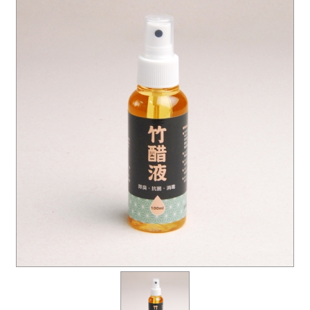
璞園有LINE@官方帳號囉！ID：@qee6991z