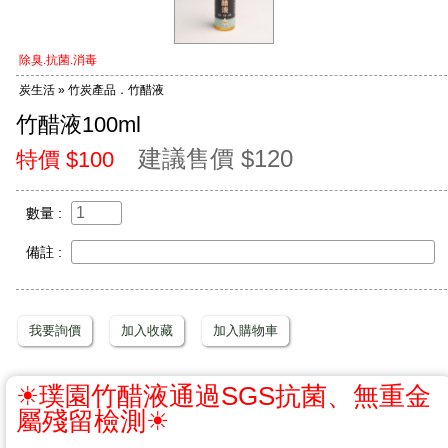
除臭.抗菌.消毒
炭生活 » 竹炭產品．竹醋液
竹醋液100ml
建議售價 $120
特價 $100
數量 :
備註 :
我要詢價
加入收藏
加入購物車
☀
璞園竹醋液通過SGS抗菌、無重金
屬殘留檢測
☀