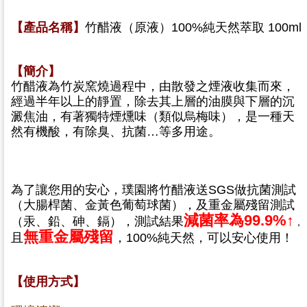
【產品名稱】
竹醋液（原液）100%純天然萃取 100ml
【簡介】
竹醋液為竹炭窯燒過程中，由散發之煙液收集而來，
經過半年以上的靜置，除去其上層的油膜與下層的沉
澱焦油，
有著獨特煙燻味（類似烏梅味），是一種天
然有機酸，有除臭、抗菌…等多用途。
為了讓您用的安心，璞園將竹醋液送SGS做抗菌測試
（大腸桿菌、金黃色葡萄球菌）
，及重金屬殘留測試
減菌
率為99.9%↑
（汞、鉛、砷、鎘）
，測試結果
，
無重金屬殘留
且
，100%純天然
，可以安心使用！
【使用方式】