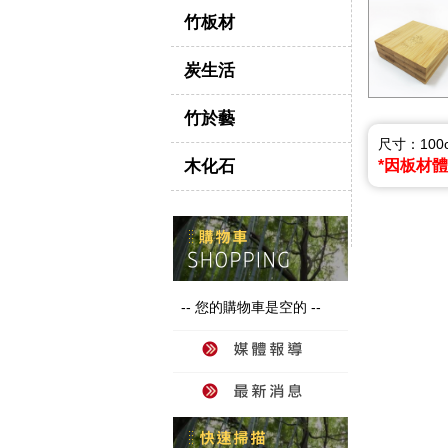
竹板材
炭生活
竹於藝
尺寸：100cm
木化石
*因板材
-- 您的購物車是空的 --