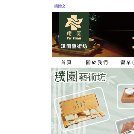
簡體文
<