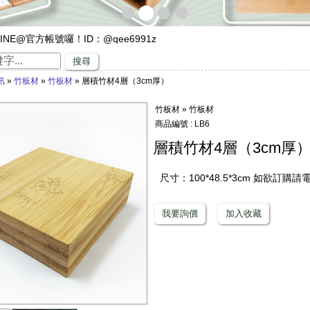
INE@官方帳號囉！ID：@qee6991z
遊，來竹山璞園享受一趟竹與木化石的自然之旅吧！
搜尋
專家，有任何與竹相關的問題歡迎找璞園！
訊
»
竹板材
»
竹板材
» 層積竹材4層（3cm厚）
沙發】隆重登場
璞園竹醋液通過SGS抗菌、無重金屬殘留的檢測٩(๑❛ᴗ❛๑)۶
竹板材 » 竹板材
直賺嗎？快來璞園選購100cm的一直炭，讓您一直一直賺哦！
商品編號 : LB6
層積竹材4層（3cm厚
尺寸：100*48.5*3cm 如欲訂購請
我要詢價
加入收藏