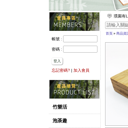
璞園有L
放假出
竹子的
首頁
»
商品資
【舒浮
帳號 :
想要一
密碼 :
登入
忘記密碼?
|
加入會員
竹樂活
泡茶趣