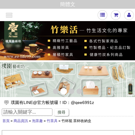
簡體文
<
>
璞園有LINE@官方帳號囉！ID：@qee6991z
放假出遊，來竹山璞園享受一趟竹與木化石的自然之旅吧！
搜尋
竹子的專家，有任何與竹相關的問題歡迎找璞園！
首頁
»
商品資訊
»
泡茶趣
»
竹茶具
» 竹杯籠 茶杯收納盒
【舒浮沙發】隆重登場
璞園竹醋液通過SGS抗菌、無重金屬殘留的檢測٩(๑❛ᴗ❛๑)۶
想要一直賺嗎？快來璞園選購100cm的一直炭，讓您一直一直賺