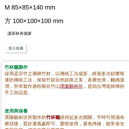
M 85×85×140 mm
方 100×100×100 mm
讓茶杯有個家
加入收藏
竹杯籠製作
採用孟宗竹之層積竹材
，以傳統工法成形，經過多次砂磨噴
漆的傳統工法，保留竹節自然紋路之美，表層光滑，觸感溫
潤，所有製作過程都在竹山
璞園藝術坊
，是咱台灣老師傅的
手工與品質。
使用與保養
璞園藝術坊所製作的
竹杯籠
經得起多次開關，平時可用濕布
擦拭後，置於通風處即可。愛惜使用，避免摔碰，能常保光