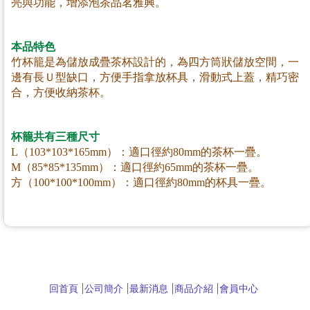
亮與功能，增添泡茶品茗雅興。
本品特色
竹杯籠是為儲放成疊茶杯設計的，為四方筒狀儲放空間，一
邊有長Ｕ型缺口，方便手指拿放杯具，滑動式上蓋，精巧密
合，方便收納茶杯。
杯籠共有三種尺寸
L（103*103*
165mm）
：適口徑約
80mm
的茶杯一疊。
M（85*85*
135mm）
：適口徑約
65mm
的茶杯一疊。
方（
100*100*
100m
m）
：適口徑約
80m
m
的杯具一疊。
回首頁
公司簡介
最新消息
商品介紹
會員中心