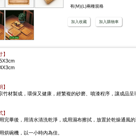
有(M)(L)兩種規格
加入收藏
加入購物車
寸】
.5X3cm
24X3cm
明】
宗竹材製成，環保又健康，經繁複的砂磨、噴漆程序，讓成品呈
式】
使用完畢後，用清水清洗乾淨，或用濕布擦拭，放置於乾燥通風
使用烘碗機，以一小時內為佳。