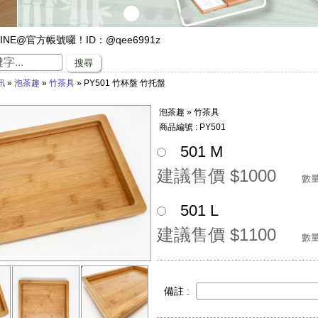
INE@官方帳號囉！ID：@qee6991z
遊，來竹山璞園享受一趟竹與木化石的自然之旅吧！
搜尋
專家，有任何與竹相關的問題歡迎找璞園！
訊
»
泡茶趣
»
竹茶具
» PY501 竹杯盤 竹托盤
沙發】隆重登場
璞園竹醋液通過SGS抗菌、無重金屬殘留的檢測٩(๑❛ᴗ❛๑)۶
泡茶趣 » 竹茶具
直賺嗎？快來璞園選購100cm的一直炭，讓您一直一直賺哦！
商品編號 : PY501
501 M
建議售價 $1000
數量
501 L
建議售價 $1100
數量
備註 :