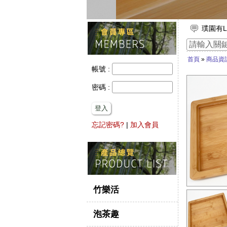
璞園有L
放假出
竹子的
首頁
»
商品資
【舒浮
帳號 :
想要一
密碼 :
登入
忘記密碼?
|
加入會員
竹樂活
泡茶趣