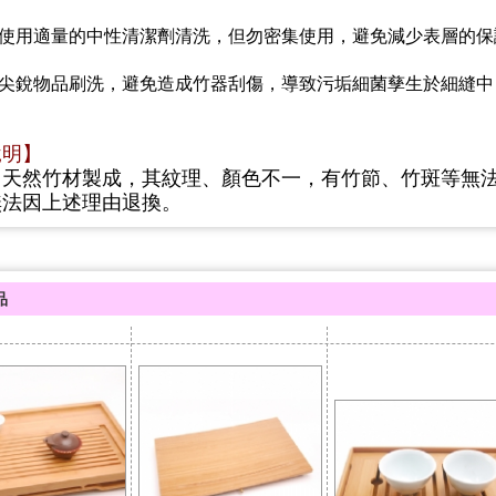
時使用適量的中性清潔劑清洗，但勿密集使用，避免減少表層的保
用尖銳物品刷洗，避免造成竹器刮傷，導致污垢細菌孳生於細縫
說明】
用天然竹材製成，其紋理、顏色不一，有竹節、竹斑等無
無法因上述理由退換。
品