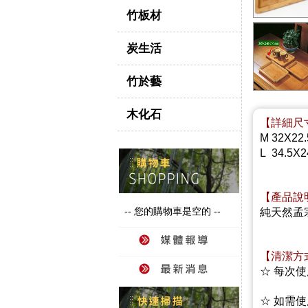
竹板材
炭生活
竹於藝
木化石
【詳細尺
M 32X22
L 34.5X
【產品說
-- 您的購物車是空的 --
純天然孟
【清潔方
☆ 每次
☆ 如需