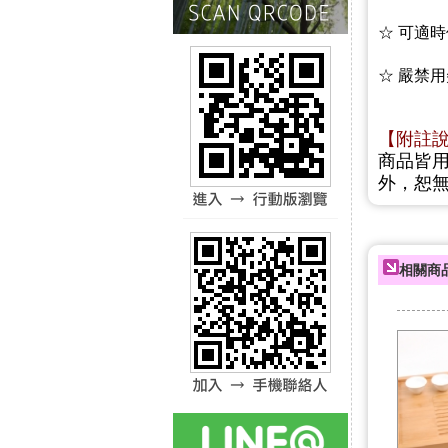
☆ 可適
☆ 嚴禁
【附註
商品皆
外，恕
相關商